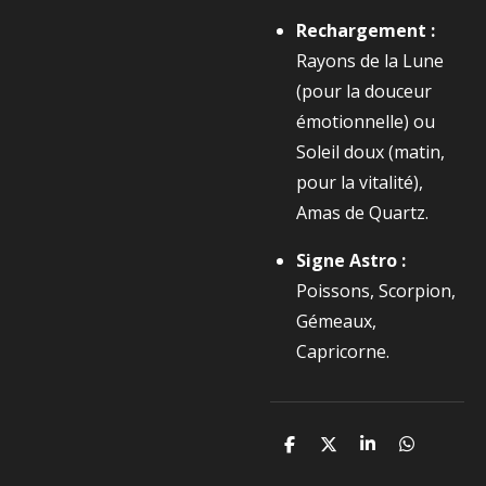
Rechargement :
Rayons de la Lune
(pour la douceur
émotionnelle) ou
Soleil doux (matin,
pour la vitalité),
Amas de Quartz.
Signe Astro :
Poissons, Scorpion,
Gémeaux,
Capricorne.
P
P
P
P
a
a
a
a
r
r
r
r