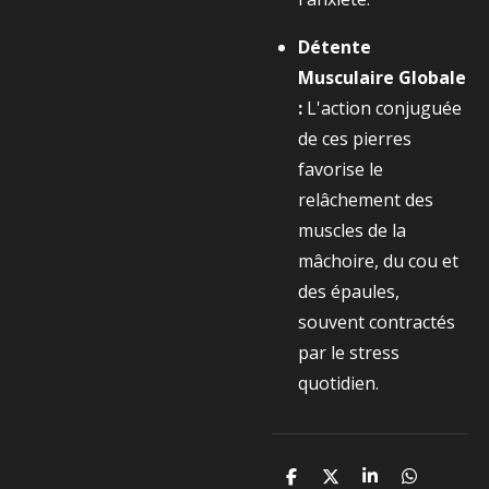
Détente
Musculaire Globale
:
L'action conjuguée
de ces pierres
favorise le
relâchement des
muscles de la
mâchoire, du cou et
des épaules,
souvent contractés
par le stress
quotidien.
P
P
P
P