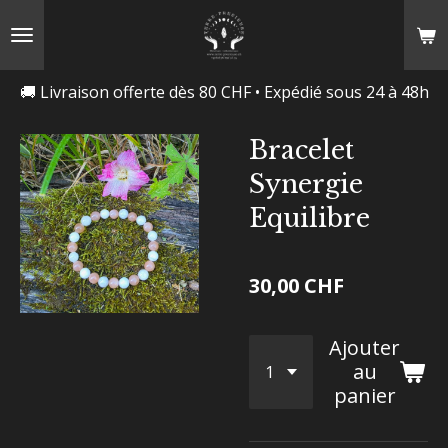
Passer
au
contenu
🚚 Livraison offerte dès 80 CHF • Expédié sous 24 à 48h
principal
Bracelet
Synergie
Equilibre
30,00 CHF
Ajouter
au
panier