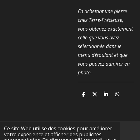
En achetant une pierre
chez Terre-Précieuse,
vous obtenez exactement
celle que vous avez
sélectionnée dans le
menu déroulant et que
vous pouvez admirer en
photo.
P
P
P
P
a
a
a
a
r
r
r
r
t
t
t
t
a
a
a
a
g
g
g
g
e
e
e
e
Ce site Web utilise des cookies pour améliorer
r
r
r
r
votre expérience et afficher des publicités
F
I
Y
T
W