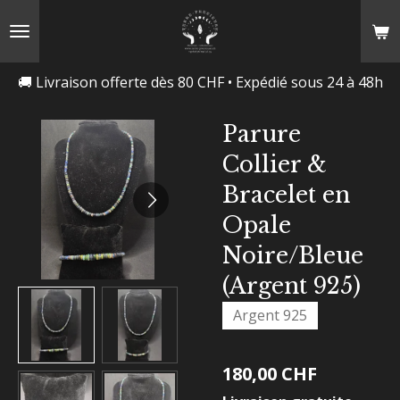
Passer
au
contenu
🚚 Livraison offerte dès 80 CHF • Expédié sous 24 à 48h
principal
Parure
Collier &
Bracelet en
Opale
Noire/Bleue
(Argent 925)
Argent 925
180,00 CHF