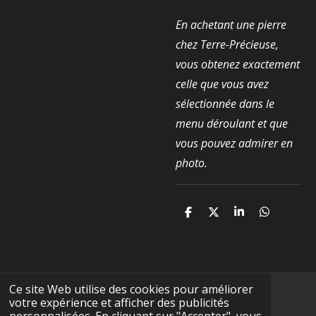
En achetant une pierre
chez Terre-Précieuse,
vous obtenez exactement
celle que vous avez
sélectionnée dans le
menu déroulant et que
vous pouvez admirer en
photo.
P
P
P
P
a
a
a
a
r
r
r
r
t
t
t
t
a
a
a
a
g
g
g
g
e
e
e
e
Ce site Web utilise des cookies pour améliorer
r
r
r
r
votre expérience et afficher des publicités
F
I
Y
T
W