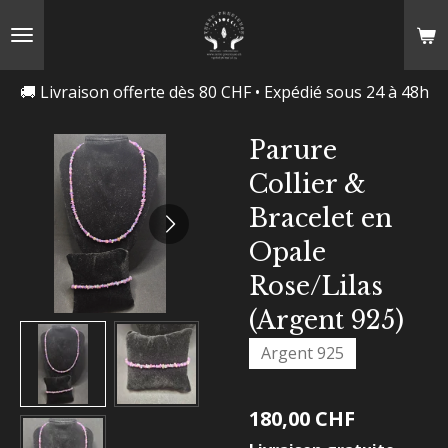
Passer
au
contenu
🚚 Livraison offerte dès 80 CHF • Expédié sous 24 à 48h
principal
Parure
Collier &
Bracelet en
Opale
Rose/Lilas
(Argent 925)
Argent 925
180,00 CHF