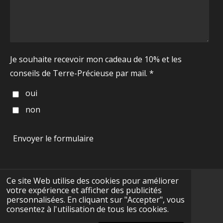
Je souhaite recevoir mon cadeau de 10% et les
conseils de Terre-Précieuse par mail. *
oui
non
Envoyer le formulaire
Ce site Web utilise des cookies pour améliorer
votre expérience et afficher des publicités
F
I
Y
T
W
personnalisées. En cliquant sur "Accepter", vous
a
n
o
i
h
consentez à l'utilisation de tous les cookies.
c
s
u
k
a
CGV
e
t
T
T
t
© 2025 - 2026 Terre-Précieuse