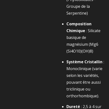
Groupe de la
Serpentine)
Composition
Chimique
: Silicate
basique de
magnésium (
Mg6​
(Si4​O10​)(OH)8​
)
Système Cristallin
:
Monoclinique (varie
selon les variétés,
pouvant être aussi
triclinique ou
orthorhombique).
Dureté
: 2,5 à 4 sur