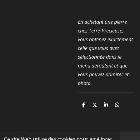
En achetant une pierre
chez Terre-Précieuse,
vous obtenez exactement
celle que vous avez
sélectionnée dans le
menu déroulant et que
vous pouvez admirer en
photo.
P
P
P
P
a
a
a
a
r
r
r
r
t
t
t
t
a
a
a
a
g
g
g
g
e
e
e
e
Ce site Web utilise des cookies pour améliorer