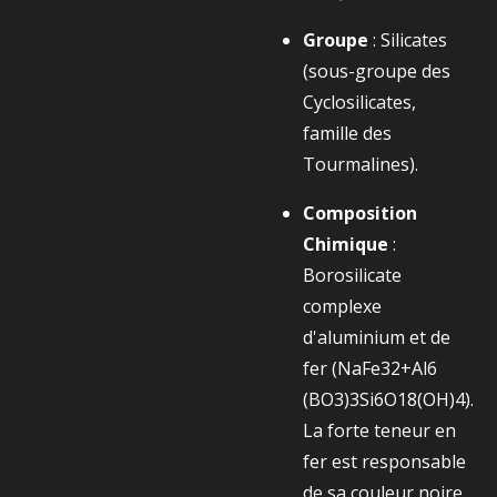
Groupe
: Silicates
(sous-groupe des
Cyclosilicates,
famille des
Tourmalines).
Composition
Chimique
:
Borosilicate
complexe
d'aluminium et de
fer (
NaFe32+​Al6​
(BO3​)3​Si6​O18​(OH)4​
).
La forte teneur en
fer est responsable
de sa couleur noire.