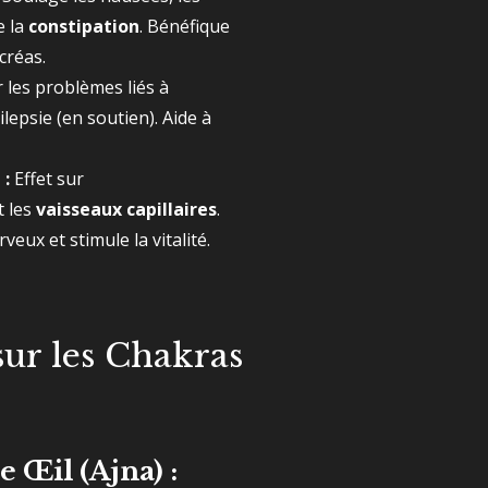
e la
constipation
. Bénéfique
créas.
r les problèmes liés à
ilepsie (en soutien). Aide à
 :
Effet sur
t les
vaisseaux capillaires
.
eux et stimule la vitalité.
sur les Chakras
 Œil (Ajna) :