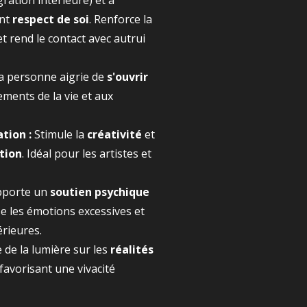
gration intérieure) et à
nt
respect de soi
. Renforce la
et rend le contact avec autrui
a personne aigrie de
s'ouvrir
ments de la vie et aux
ation :
Stimule la
créativité
et
ation
. Idéal pour les artistes et
pporte un
soutien psychique
e les émotions excessives et
érieures.
 de la lumière sur les
réalités
 favorisant une vivacité