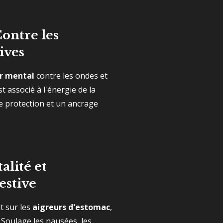
 Contre les
ives
er mental
contre les ondes et
st associé à l'énergie de la
e protection et un ancrage
talité et
estive
t sur les
aigreurs d'estomac
,
. Soulage les nausées, les