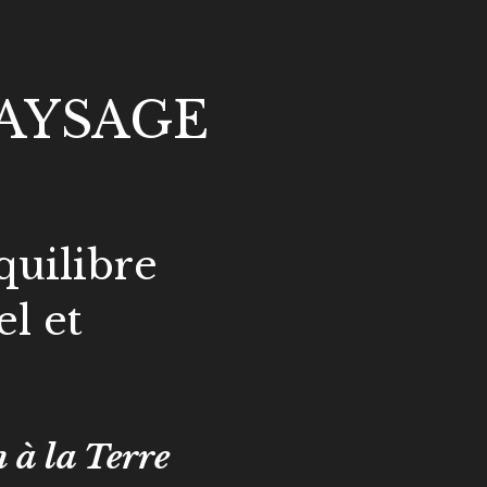
PAYSAGE
quilibre
l et
 à la Terre