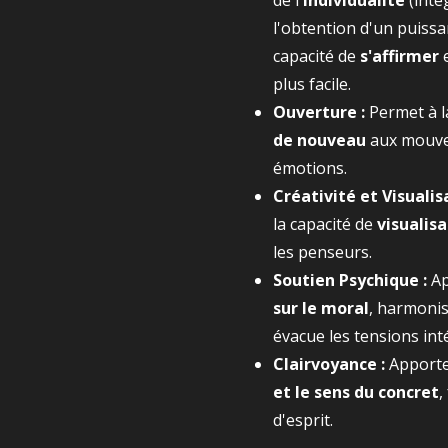
de l'
individualité
(inté
l'obtention d'un puissa
capacité de
s'affirmer
plus facile.
Ouverture :
Permet à l
de nouveau
aux mouve
émotions.
Créativité et Visualis
la capacité de
visualis
les penseurs.
Soutien Psychique :
A
sur le moral
, harmonis
évacue les tensions int
Clairvoyance :
Apporte
et le sens du concret
,
d'esprit.