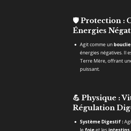
🛡️ Protection :
Énergies Négat
Agit comme un
boucli
énergies négatives. Il e
Terre Mère, offrant un
puissant.
💪 Physique : Vi
Régulation Dig
Système Digestif :
Agi
le
foie
et les
intestins