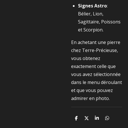
Signes Astro
:
Bélier, Lion,
Sagittaire, Poissons
et Scorpion.
En achetant une pierre
chez Terre-Précieuse,
vous obtenez
exactement celle que
vous avez sélectionnée
dans le menu déroulant
et que vous pouvez
admirer en photo.
P
P
P
P
a
a
a
a