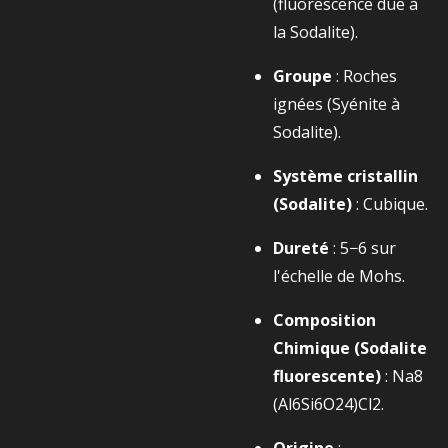
(fluorescence due à
la Sodalite).
Groupe
: Roches
ignées (Syénite à
Sodalite).
Système cristallin
(Sodalite)
: Cubique.
Dureté
:
5−6
sur
l'échelle de Mohs.
Composition
Chimique (Sodalite
fluorescente)
:
Na8​
(Al6​Si6​O24​)Cl2​
.