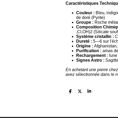
Caractéristiques Techniq
Couleur :
Bleu, indigo
de doré (Pyrite)
Groupe :
Roche métamo
Composition Chimiqu
,Cl,OH)2​
(Silicate sou
Système cristallin :
C
Dureté :
5—6 sur l'éc
Origine :
Afghanistan,
Purification :
amas de 
Rechargement :
lune
Signes Astro :
Sagitt
En achetant une pierre che
avez sélectionnée dans le 
P
P
P
a
a
a
r
r
r
t
t
t
a
a
a
g
g
g
F
I
Y
T
W