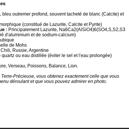
ues
, bleu outremer profond, souvent tacheté de blanc (Calcite) et
rphique (constitué de Lazurite, Calcite et Pyrite)
e :
Principalement Lazurite,
Na6​Ca2​(AlSiO4​)6​(SO4​,S,S2​,S3​
fré d'aluminium et de sodium-calcium)
ubique
helle de Mohs
 Chili, Russie, Argentine
quartz ou eau distillée (éviter le sel et l'eau prolongée)
aire, Verseau, Poissons, Balance, Lion.
z Terre-Précieuse, vous obtenez exactement celle que vous
menu déroulant et que vous pouvez admirer en photo.