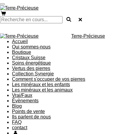
Passer
au
contenu
principal
Terre-Précieuse
Accueil
Qui sommes-nous
Boutique
Cristaux Suisse
Soins énergétique
Vertus des pierres
Collection Synergie
Comment s'occuper de vos pierres
Les minéraux et les enfants
Les minéraux et les animaux
Vrai/Faux
Évènements
Blog
Points de vente
Ils parlent de nous
FAQ
contact