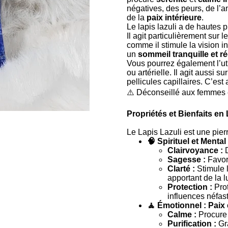
négatives, des peurs, de l’a
de la
paix intérieure
.
Le lapis lazuli a de hautes p
Il agit particulièrement sur l
comme il stimule la vision i
un
sommeil tranquille et r
Vous pourrez également l’uti
ou artérielle. Il agit aussi 
pellicules capillaires. C’est
⚠️
Déconseillé aux femmes e
Propriétés et Bienfaits en
Le Lapis Lazuli est une pierr
🧠 Spirituel et Mental
Clairvoyance :
Sagesse :
Favor
Clarté :
Stimule l
apportant de la l
Protection :
Pro
influences néfas
🧘 Émotionnel : Paix 
Calme :
Procure 
Purification :
Gr