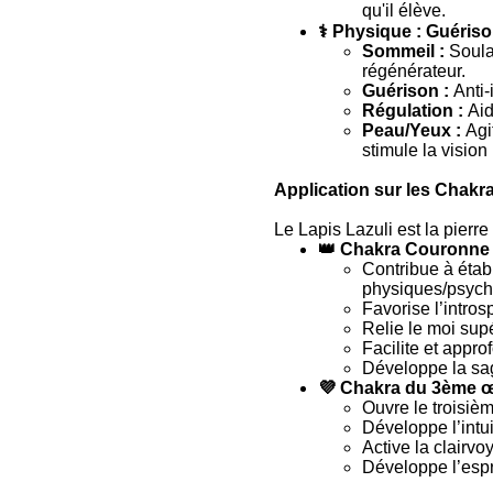
qu'il élève.
⚕️ Physique : Guéris
Sommeil :
Soula
régénérateur.
Guérison :
Anti-
Régulation :
Aid
Peau/Yeux :
Agi
stimule la vision
Application sur les Chakr
Le Lapis Lazuli est la pierr
👑 Chakra Couronne 
Contribue à étab
physiques/psych
Favorise l’intros
Relie le moi supé
Facilite et appro
Développe la sag
💜 Chakra du 3ème œi
Ouvre le troisièm
Développe l’intui
Active la clairvo
Développe l’espri