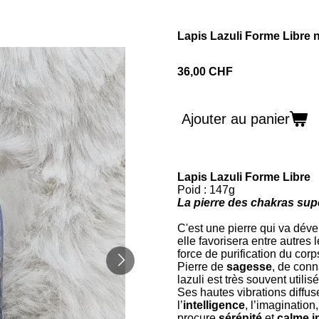
Lapis Lazuli Forme Libre 
36,00 CHF
Ajouter au panier
Lapis Lazuli Forme Libre
Poid : 147g
La pierre des chakras sup
C'est une pierre qui va déve
elle favorisera entre autres
force de purification du corps
Pierre de
sagesse
, de conn
lazuli est très souvent utilis
Ses hautes vibrations diffu
l’
intelligence
, l’imagination,
procure
sérénité
et
calme i