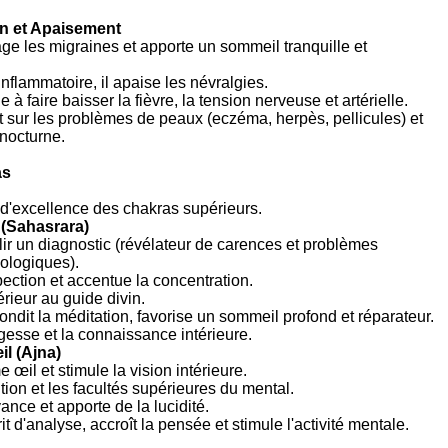
on et Apaisement
ge les migraines et apporte un sommeil tranquille et
inflammatoire, il apaise les névralgies.
e à faire baisser la fièvre, la tension nerveuse et artérielle.
t sur les problèmes de peaux (eczéma, herpès, pellicules) et
 nocturne.
as
e d'excellence des chakras supérieurs.
(Sahasrara)
lir un diagnostic (révélateur de carences et problèmes
ologiques).
pection et accentue la concentration.
rieur au guide divin.
fondit la méditation, favorise un sommeil profond et réparateur.
esse et la connaissance intérieure.
l (Ajna)
e œil et stimule la vision intérieure.
tion et les facultés supérieures du mental.
yance et apporte de la lucidité.
t d'analyse, accroît la pensée et stimule l'activité mentale.