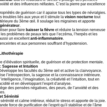
nxiété et des influences néfastes. C’est la pierre par excellence
ropriétés de guérison car il apaise tous les types de névralgies.
es troubles liés aux yeux et il stimule la
vision nocturne
tout
ntérieure du 3ème œil. Il soulage les migraines et apporte
égénérateur
.
liser pour faire
baisser la fièvre
et réduire la tension nerveuse
sur les problèmes de peaux tels que l’eczéma, l’herpès et les
 aussi un excellent
anti-inflammatoire
.
nceintes et aux personnes souffrant d’hypotension.
 Lithothérapie
e d'élévation spirituelle, de guérison et de protection mentale.
 : Sagesse et Intuition
Développe les facultés du 3ème œil et active la clairvoyance.
ise l’introspection, la sagesse et la connaissance intérieure.
’intelligence, l’imagination, la créativité et l’intuition, tout en
ucidité et en développant l'esprit d'analyse.
tège des pensées négatives, des peurs, de l’anxiété et des
tes.
et Sérénité
sérénité et calme intérieur, réduit le stress et apporte de la joie.
ande force de purification de l'esprit qu'il stabilise et de l'âme