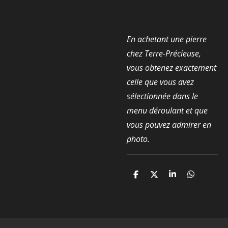
En achetant une pierre
chez Terre-Précieuse,
vous obtenez exactement
celle que vous avez
sélectionnée dans le
menu déroulant et que
vous pouvez admirer en
photo.
P
P
P
P
a
a
a
a
r
r
r
r
t
t
t
t
a
a
a
a
g
g
g
g
e
e
e
e