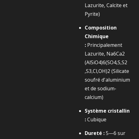
Lazurite, Calcite et
Pyrite)
Composition
Chimique
:
Principalement
Lazurite,
Na6​Ca2​
(AlSiO4​)6​(SO4​,S,S2​
,S3​,Cl,OH)2​
(Silicate
soufré d'aluminium
et de sodium-
calcium)
Système cristallin
:
Cubique
Dureté :
5—6 sur