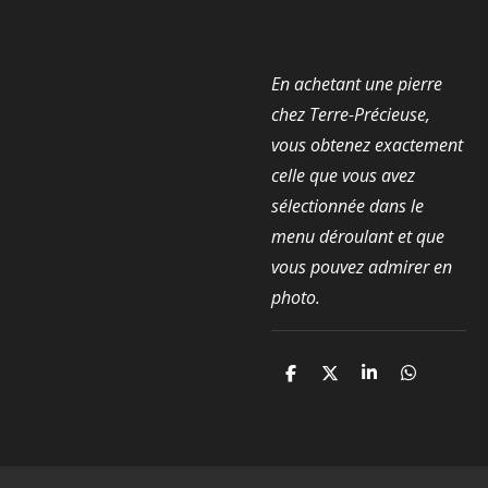
En achetant une pierre
chez Terre-Précieuse,
vous obtenez exactement
celle que vous avez
sélectionnée dans le
menu déroulant et que
vous pouvez admirer en
photo.
P
P
P
P
a
a
a
a
r
r
r
r
t
t
t
t
a
a
a
a
g
g
g
g
e
e
e
e