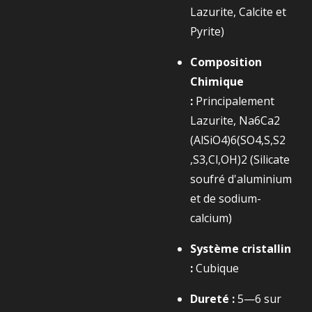
Lazurite, Calcite et
Pyrite)
Composition
Chimique
:
Principalement
Lazurite,
Na6​Ca2​
(AlSiO4​)6​(SO4​,S,S2​
,S3​,Cl,OH)2​
(Silicate
soufré d'aluminium
et de sodium-
calcium)
Système cristallin
:
Cubique
Dureté :
5—6 sur