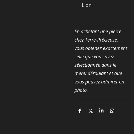
Lion.
En achetant une pierre
chez Terre-Précieuse,
vous obtenez exactement
celle que vous avez
sélectionnée dans le
menu déroulant et que
vous pouvez admirer en
photo.
P
P
P
P
a
a
a
a
r
r
r
r
t
t
t
t
a
a
a
a