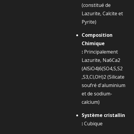
(constitué de
Lazurite, Calcite et
Pyrite)
Composition
Chimique
:
Principalement
Lazurite,
Na6​Ca2​
(AlSiO4​)6​(SO4​,S,S2​
,S3​,Cl,OH)2​
(Silicate
soufré d'aluminium
et de sodium-
calcium)
Système cristallin
:
Cubique