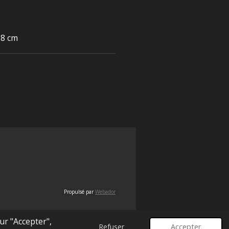
18 cm
Propulsé par
Webador
ur "Accepter",
Refuser
Accepter