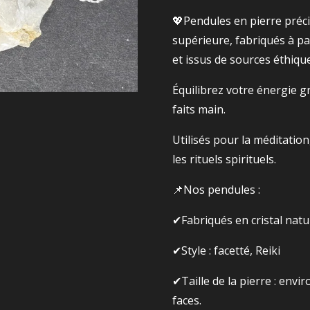
💖Pendules en pierre préci
supérieure, fabriqués à pa
et issus de sources éthiqu
Équilibrez votre énergie g
faits main.
Utilisés pour la méditation
les rituels spirituels.
📌Nos pendules :
✔Fabriqués en cristal natur
✔Style : facetté, Reiki
✔Taille de la pierre : envir
faces.