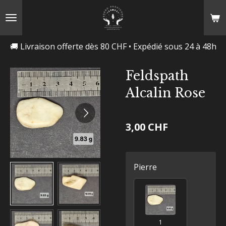
Passer
au
contenu
🚚 Livraison offerte dès 80 CHF • Expédié sous 24 à 48h
principal
Feldspath
Alcalin Rose
3,00 CHF
Pierre
1