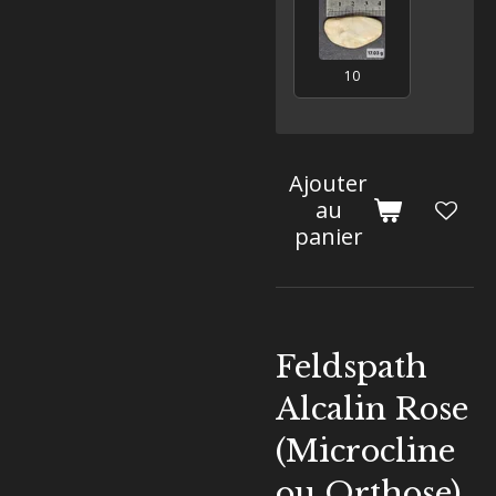
10
Ajouter
au
panier
Feldspath
Alcalin Rose
(Microcline
ou Orthose)