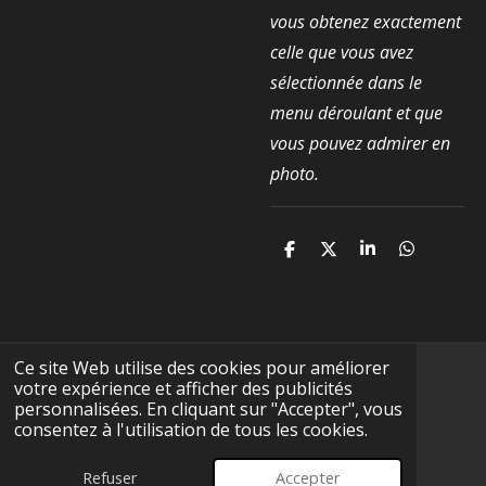
vous obtenez exactement
celle que vous avez
sélectionnée dans le
menu déroulant et que
vous pouvez admirer en
photo.
P
P
P
P
a
a
a
a
r
r
r
r
t
t
t
t
a
a
a
a
g
g
g
g
e
e
e
e
Ce site Web utilise des cookies pour améliorer
r
r
r
r
votre expérience et afficher des publicités
F
I
Y
T
W
personnalisées. En cliquant sur "Accepter", vous
a
n
o
i
h
consentez à l'utilisation de tous les cookies.
c
s
u
k
a
CGV
e
t
T
T
t
© 2025 - 2026 Terre-Précieuse
b
a
u
o
s
Refuser
Accepter
Propulsé par
Webador