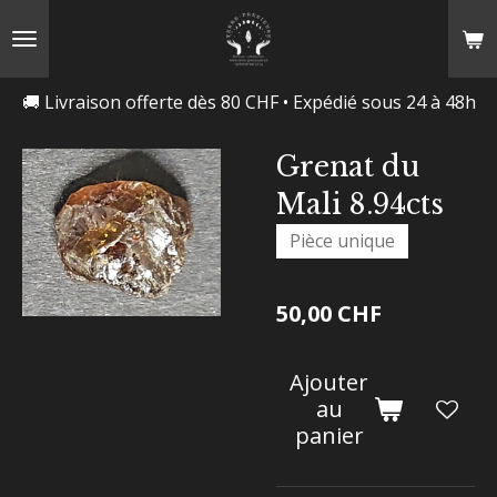
Passer
au
contenu
🚚 Livraison offerte dès 80 CHF • Expédié sous 24 à 48h
principal
Grenat du
Mali 8.94cts
Pièce unique
50,00 CHF
Ajouter
au
panier