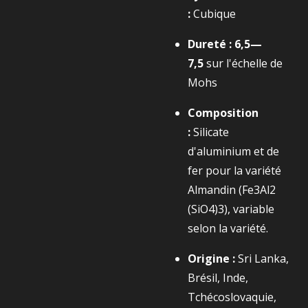
:
Cubique
Dureté :
6,5—
7,5
sur l'échelle de
Mohs
Composition
:
Silicate
d'aluminium et de
fer pour la variété
Almandin (
Fe3​Al2​
(SiO4​)3​
), variable
selon la variété.
Origine :
Sri Lanka,
Brésil, Inde,
Tchécoslovaquie,