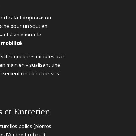
.
ortez la
Turquoise
ou
oche pour un soutien
ant à améliorer le
 mobilité
.
ditez quelques minutes avec
 en main en visualisant une
aisement circuler dans vos
s et Entretien
turelles polies (pierres
x d'Ambre brut/poli.