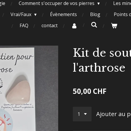
gie
Comment s'occuper de vos pierres
Les miné
Vrai/Faux
Évènements
Blog
Points 
FAQ
contact
Kit de sou
l'arthrose
50,00 CHF
Ajouter au p