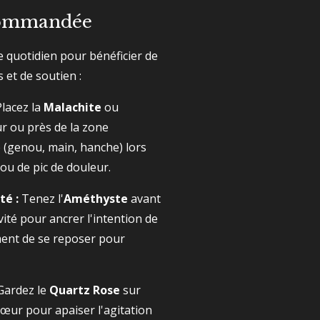
ecommandée
e quotidien pour bénéficier de
 et de soutien :
lacez la
Malachite
ou
r ou près de la zone
e (genou,
main,
hanche) lors
u de pic de douleur.
té :
Tenez l'
Améthyste
avant
ité pour ancrer l'intention de
nt de se reposer pour
ardez le
Quartz Rose
sur
œur pour apaiser l'agitation