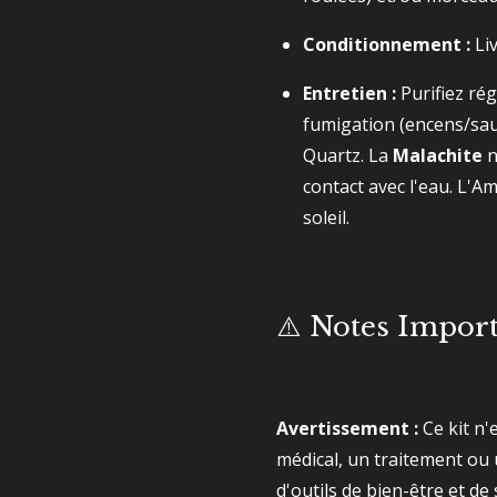
Conditionnement :
Liv
Entretien :
Purifiez rég
fumigation (encens/sa
Quartz.
La
Malachite
n
contact avec l'eau.
L'Am
soleil.
⚠️ Notes Impor
Avertissement :
Ce kit n'
médical, un traitement ou u
d'outils de bien-être et d