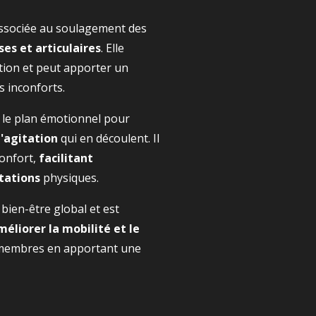
ssociée au soulagement des
es et articulaires
.
Elle
tion et peut apporter un
s inconforts.
 le plan émotionnel pour
l'agitation
qui en découlent.
Il
onfort,
facilitant
itations
physiques.
 bien-être global et est
méliorer la mobilité et le
membres en apportant une