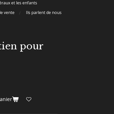
raux et les enfants
de vente
Ils parlent de nous
tien pour
anier