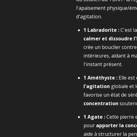
l'apaisement physique/émot
d'agitation.
1 Labradorite :
C'est l
calmer et dissoudre l
crée un bouclier contre 
intérieures, aidant à ma
l'instant présent.
1 Améthyste :
Elle est
l'agitation
globale et l
favorise un état de sér
concentration
soutenue
1 Agate :
Cette pierre 
pour
apporter la conc
aide à structurer la pen