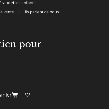
raux et les enfants
de vente
Ils parlent de nous
tien pour
anier