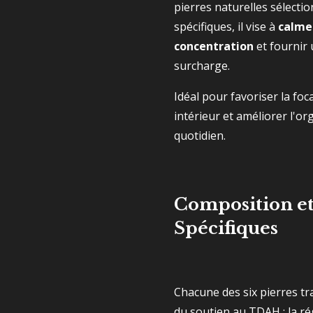
pierres naturelles sélecti
spécifiques, il vise à
calmer
concentration
et fournir
surcharge.
Idéal pour favoriser la foc
intérieur et améliorer l'o
quotidien.
Composition et
Spécifiques
Chacune des six pierres tra
du soutien au TDAH : la ré