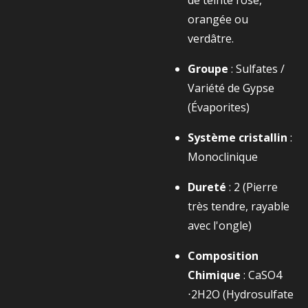
de teinte rose,
orangée ou
verdâtre.
Groupe
: Sulfates /
Variété de Gypse
(Évaporites)
Système cristallin
:
Monoclinique
Dureté
: 2 (Pierre
très tendre, rayable
avec l'ongle)
Composition
Chimique
:
CaSO4​
⋅2H2​O
(Hydrosulfate