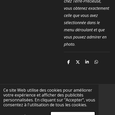
chez Terre-Précieuse,
vous obtenez exactement
celle que vous avez
sélectionnée dans le
menu déroulant et que
vous pouvez admirer en
photo
.
P
P
P
P
a
a
a
a
r
r
r
r
t
t
t
t
a
a
a
a
g
g
g
g
e
e
e
e
Ce site Web utilise des cookies pour améliorer
r
r
r
r
votre expérience et afficher des publicités
F
I
Y
T
W
personnalisées. En cliquant sur "Accepter", vous
a
n
o
i
h
consentez à l'utilisation de tous les cookies.
c
s
u
k
a
CGV
e
t
T
T
t
© 2025 - 2026 Terre-Précieuse