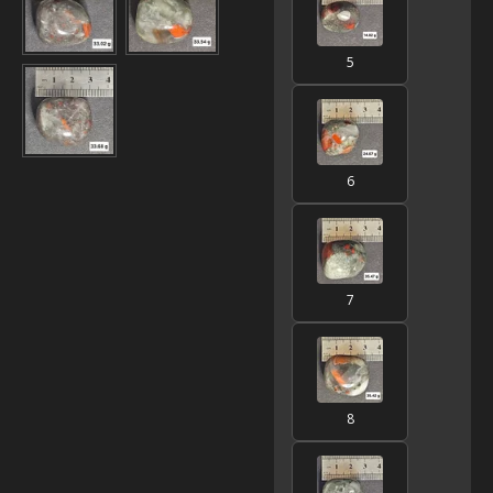
5
6
7
8