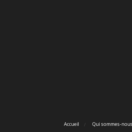
Passer
au
contenu
principal
Accueil
Qui sommes-nou