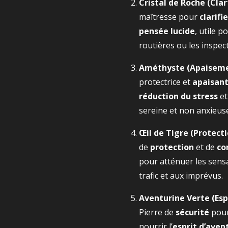
Cristal de Roche (Clar
maîtresse pour
clarifie
pensée lucide
, utile p
routières ou les inspe
Améthyste (Apaisemen
protectrice et
apaisan
réduction du stress
et
sereine et non anxieus
Œil de Tigre (Protecti
de
protection
et de
co
pour atténuer les sensa
trafic et aux imprévus.
Aventurine Verte (Espr
Pierre de
sécurité
pour 
nourrir l’
esprit d’aven