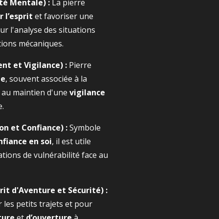
té Mentale) :
La pierre
r l’esprit
et favoriser une
our l'analyse des situations
ctions mécaniques.
t et Vigilance) :
Pierre
te
, souvent associée à la
 au maintien d'une
vigilance
e.
on et Confiance) :
Symbole
nfiance en soi
, il est utile
tions de vulnérabilité face au
it d'Aventure et Sécurité) :
les petits trajets et pour
ture
et
d’ouverture
à