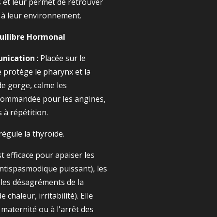
 et leur permet de retrouver
 à leur environnement.
quilibre Hormonal
nication
: Placée sur le
e protège le pharynx et la
de gorge, calme les
commandée pour les angines,
 à répétition.
 régule la thyroïde.
est efficace pour apaiser les
ntispasmodique puissant), les
 les désagréments de la
haleur, irritabilité). Elle
a maternité ou à l'arrêt des