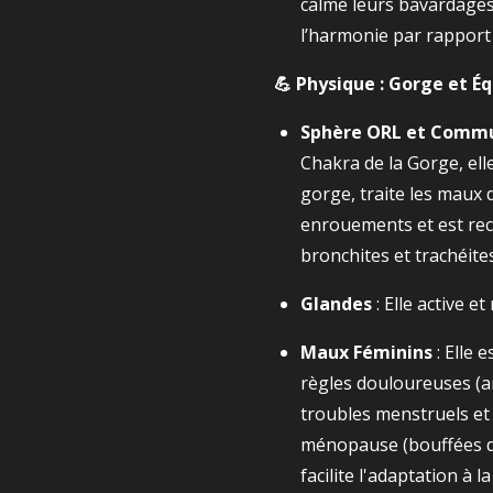
calme leurs bavardages
l’harmonie par rapport
💪 Physique : Gorge et É
Sphère ORL et Commu
Chakra de la Gorge, ell
gorge, traite les maux 
enrouements et est re
bronchites et trachéites
Glandes
: Elle active et
Maux Féminins
: Elle 
règles douloureuses (a
troubles menstruels et
ménopause (bouffées de c
facilite l'adaptation à l