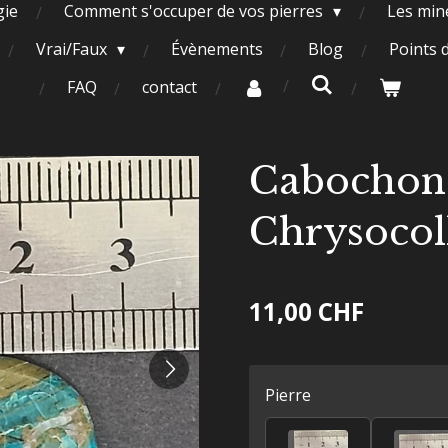
gie
Comment s'occuper de vos pierres
Les miné
Vrai/Faux
Évènements
Blog
Points 
FAQ
contact
Cabochon
Chrysocol
11,00 CHF
Pierre