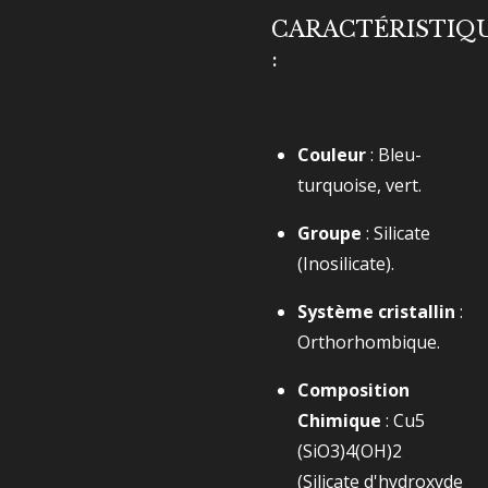
CARACTÉRISTIQ
:
Couleur
: Bleu-
turquoise, vert.
Groupe
: Silicate
(Inosilicate).
Système cristallin
:
Orthorhombique.
Composition
Chimique
:
Cu5​
(SiO3​)4​(OH)2​
(Silicate d'hydroxyde