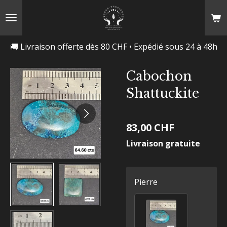
Passer
au
contenu
🚚 Livraison offerte dès 80 CHF • Expédié sous 24 à 48h
principal
Cabochon
Shattuckite
83,00 CHF
Livraison gratuite
Pierre