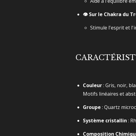
Aide à l'équilibre é
👁️ Sur le Chakra du T
Stimule l'esprit et l
CARACTÉRIST
Couleur
: Gris, noir, bl
Motifs linéaires et abstr
Groupe
: Quartz microcr
Système cristallin
: R
Composition Chimiqu