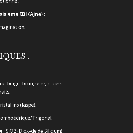
motionnel.
roisième Œil (Ajna)
:
'imagination.
IQUES :
anc, beige, brun, ocre, rouge.
aits.
istallins (Jaspe).
homboédrique/Trigonal.
e
:
SiO2​
(Dioxyde de Silicium)