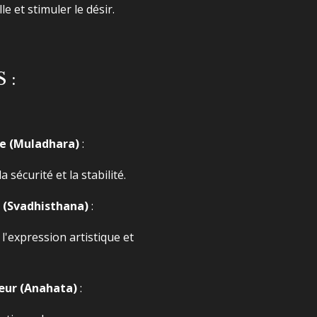
le et stimuler le désir.
 :
ne (Muladhara)
:
 sécurité et la stabilité.
é (Svadhisthana)
:
, l'expression artistique et
Cœur (Anahata)
: