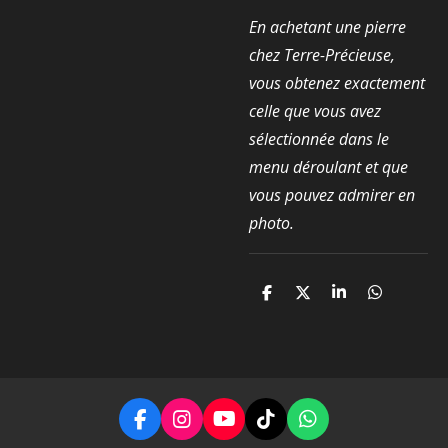
En achetant une pierre
chez Terre-Précieuse,
vous obtenez exactement
celle que vous avez
sélectionnée dans le
menu déroulant et que
vous pouvez admirer en
photo.
P
P
P
P
a
a
a
a
r
r
r
r
t
t
t
t
a
a
a
a
g
g
g
g
e
e
e
e
r
r
r
r
F
I
Y
T
W
a
n
o
i
h