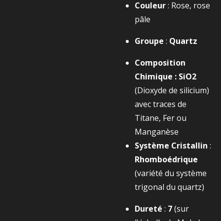
Couleur
: Rose, rose
pâle
Groupe
:
Quartz
Composition
Chimique :
SiO2​
(Dioxyde de silicium)
avec traces de
Titane, Fer ou
Manganèse
Système Cristallin
:
Rhomboédrique
(variété du système
trigonal du quartz)
Dureté
:
7
(sur