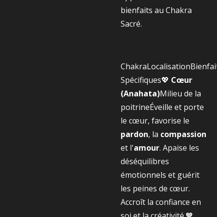
bienfaits au Chakra
Sacré.
ChakraLocalisationBienfai
Spécifiques💖
Cœur
(Anahata)
Milieu de la
poitrineÉveille et porte
le cœur, favorise le
pardon
, la
compassion
et l'
amour
. Apaise les
déséquilibres
émotionnels et guérit
les peines de cœur.
Accroît la confiance en
soi et la créativité.🧡