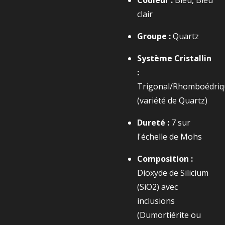
Couleur :
Bleu, Bleu
clair
Groupe :
Quartz
Système Cristallin
:
Trigonal/Rhomboédriq
(variété de Quartz)
Dureté :
7
sur
l'échelle de Mohs
Composition :
Dioxyde de Silicium
(
SiO2​
) avec
inclusions
(Dumortiérite ou