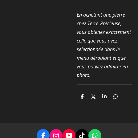
En achetant une pierre
chez Terre-Précieuse,
vous obtenez exactement
celle que vous avez
sélectionnée dans le
menu déroulant et que
vous pouvez admirer en
photo.
P
P
P
P
a
a
a
a
r
r
r
r
t
t
t
t
a
a
a
a
g
g
g
g
e
e
e
e
r
r
r
r
F
I
Y
T
W