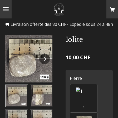
Passer
au
contenu
🚚 Livraison offerte dès 80 CHF • Expédié sous 24 à 48h
principal
Iolite
10,00 CHF
Pierre
1