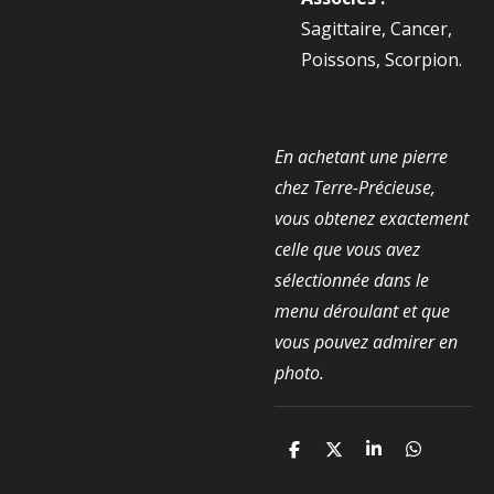
Sagittaire, Cancer,
Poissons, Scorpion.
En achetant une pierre
chez Terre-Précieuse,
vous obtenez exactement
celle que vous avez
sélectionnée dans le
menu déroulant et que
vous pouvez admirer en
photo.
P
P
P
P
a
a
a
a
r
r
r
r