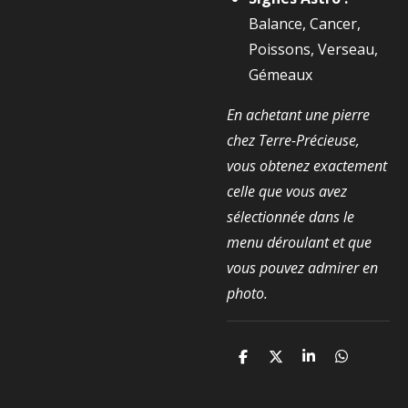
Balance, Cancer,
Poissons, Verseau,
Gémeaux
En achetant une pierre
chez Terre-Précieuse,
vous obtenez exactement
celle que vous avez
sélectionnée dans le
menu déroulant et que
vous pouvez admirer en
photo.
P
P
P
P
a
a
a
a
r
r
r
r
t
t
t
t