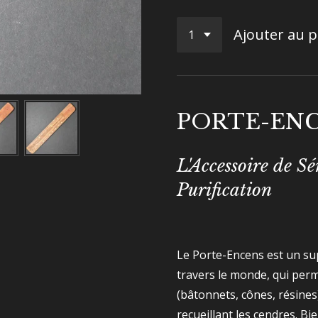
Ajouter au p
PORTE-EN
L'Accessoire de Sé
Purification
Le Porte-Encens est un sup
travers le monde, qui perm
(bâtonnets, cônes, résines)
recueillant les cendres. Bi