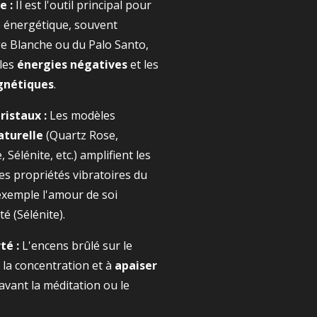
e :
Il est l'outil principal pour
e énergétique, souvent
ge Blanche ou du Palo Santo,
 les
énergies négatives
et les
gnétiques
.
ristaux :
Les modèles
aturelle
(Quartz Rose,
 Sélénite, etc.) amplifient les
les propriétés vibratoires du
 exemple l'amour de soi
té (Sélénite).
té :
L'encens brûlé sur le
 la concentration et à
apaiser
avant la méditation ou le