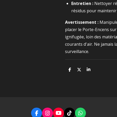
Entretien :
Nettoyer ré
résidus pour maintenir l
Avertissement :
Manipule
placer le Porte-Encens sur
ignifugée, loin des matéri
courants d'air. Ne jamais 
surveillance.
P
P
P
a
a
a
r
r
r
t
t
t
a
a
a
g
g
g
e
e
e
r
r
r
F
I
Y
T
W