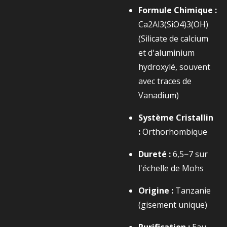
Formule Chimique :
Ca2​Al3​(SiO4​)3​(OH)
(Silicate de calcium
et d'aluminium
hydroxylé, souvent
avec traces de
Vanadium)
Système Cristallin
:
Orthorhombique
Dureté :
6,5−7
sur
l'échelle de Mohs
Origine :
Tanzanie
(gisement unique)