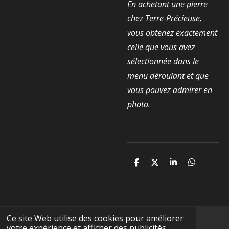
En achetant une pierre
chez Terre-Précieuse,
vous obtenez exactement
celle que vous avez
sélectionnée dans le
menu déroulant et que
vous pouvez admirer en
photo.
P
P
P
P
a
a
a
a
r
r
r
r
t
t
t
t
a
a
a
a
g
g
g
g
e
e
e
e
Ce site Web utilise des cookies pour améliorer
r
r
r
r
votre expérience et afficher des publicités