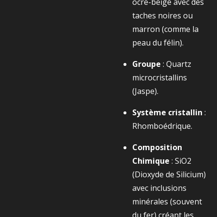
ocre-beige avec des
taches noires ou
marron (comme la
peau du félin).
Groupe
: Quartz
microcristallins
(Jaspe).
Système cristallin
:
Rhomboédrique.
Composition
Chimique
:
SiO2​
(Dioxyde de Silicium)
avec inclusions
minérales (souvent
du fer) créant les