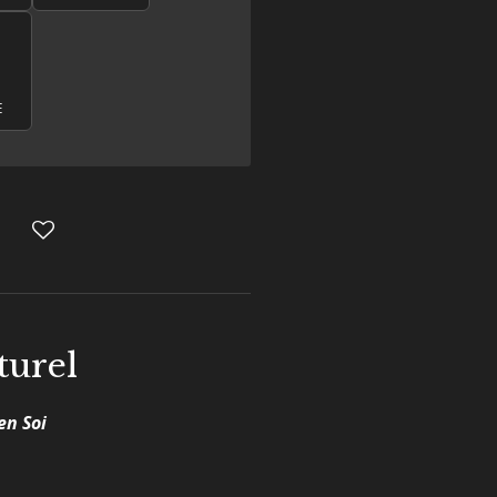
E
aturel
 en Soi