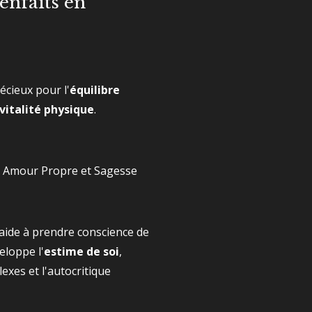
enfaits en
récieux pour l'
équilibre
vitalité physique
.
 : Amour Propre et Sagesse
e aide à prendre conscience de
eloppe l'
estime de soi
,
exes et l'autocritique