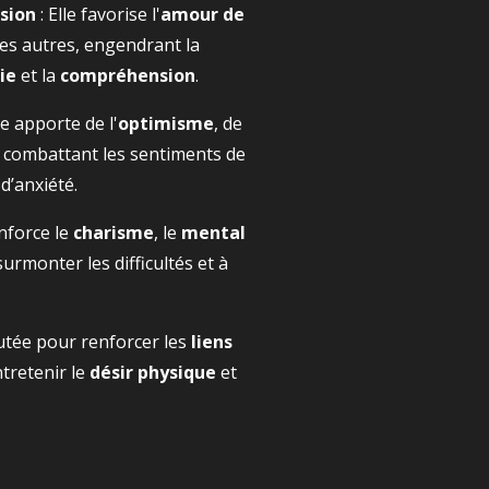
sion
: Elle favorise l'
amour de
les autres, engendrant la
ie
et la
compréhension
.
le apporte de l'
optimisme
, de
, combattant les sentiments de
 d’anxiété.
enforce le
charisme
, le
mental
surmonter les difficultés et à
putée pour renforcer les
liens
ntretenir le
désir physique
et