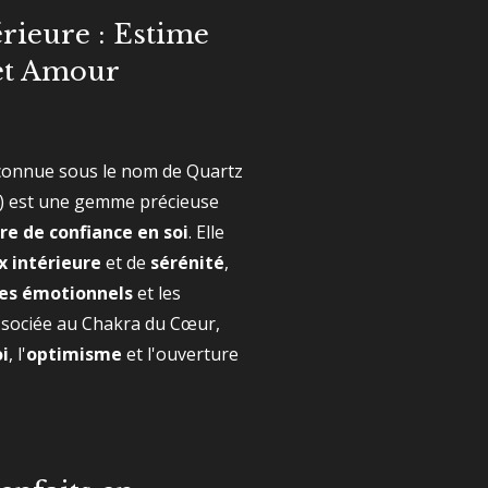
érieure : Estime
 et Amour
connue sous le nom de Quartz
e) est une gemme précieuse
re de confiance en soi
. Elle
x intérieure
et de
sérénité
,
es émotionnels
et les
ssociée au Chakra du Cœur,
i
, l'
optimisme
et l'ouverture