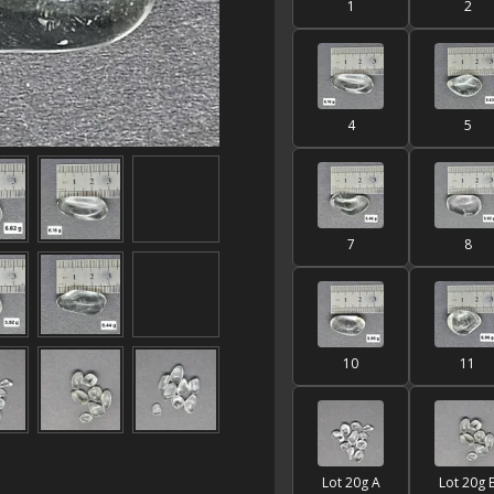
1
2
4
5
7
8
10
11
Lot 20g A
Lot 20g 