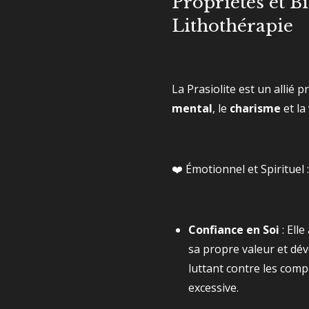
Propriétés et Bi
Lithothérapie
La Prasiolite est un allié p
mental
, le
charisme
et la
❤️ Émotionnel et Spirituel
Confiance en Soi
: Ell
sa propre valeur et dév
luttant contre les compl
excessive.