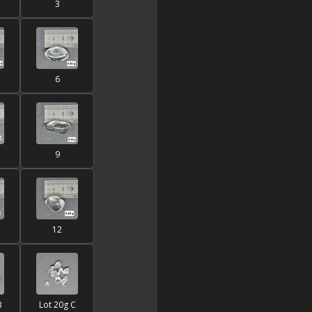
3
6
9
12
B
Lot 20g C