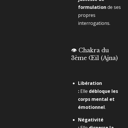
formulation
de ses
propres
interrogations.
👁️ Chakra du
3ème Œil (Ajna)
Libération
:
Elle
débloque les
corps mental et
émotionnel
.
Négativité
:
Elle
disperse la