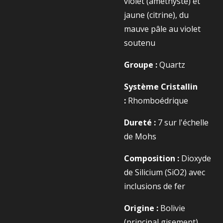
violet (améthyste) et
jaune (citrine), du
mauve pâle au violet
soutenu
Groupe :
Quartz
Système Cristallin
:
Rhomboédrique
Dureté :
7 sur l'échelle
de Mohs
C
omposition :
Dioxyde
de Silicium (
SiO2​
) avec
inclusions de fer
Origine :
Bolivie
(principal gisement),