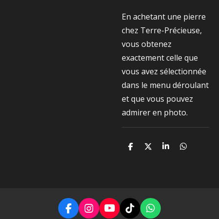
En achetant une pierre
chez Terre-Précieuse,
vous obtenez
exactement celle que
vous avez sélectionnée
dans le menu déroulant
et que vous pouvez
admirer en photo.
P
P
P
P
a
a
a
a
r
r
r
r
t
t
t
t
a
a
a
a
g
g
g
g
e
e
e
e
r
r
r
r
F
I
Y
T
W