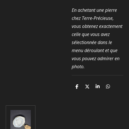
En achetant une pierre
chez Terre-Précieuse,
vous obtenez exactement
celle que vous avez
sélectionnée dans le
menu déroulant et que
vous pouvez admirer en
photo.
P
P
P
P
a
a
a
a
r
r
r
r
t
t
t
t
a
a
a
a
g
g
g
g
e
e
e
e
r
r
r
r