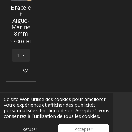
Bracele
t
Aigue-
Marine
8mm
27,00 CHF
Ajouter au panier
Ce site Web utilise des cookies pour améliorer
votre expérience et afficher des publicités
F
I
Y
T
W
personnalisées. En cliquant sur "Accepter", vous
a
n
o
i
h
consentez à l'utilisation de tous les cookies.
c
s
u
k
a
CGV
e
t
T
T
t
© 2025 - 2026 Terre-Précieuse
b
a
u
o
s
Refuser
Accepter
Propulsé par
Webador