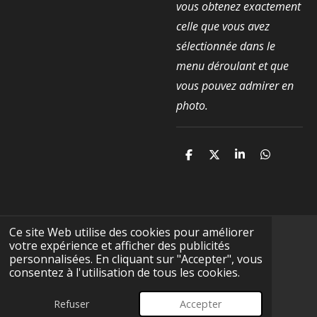
vous obtenez exactement
celle que vous avez
sélectionnée dans le
menu déroulant et que
vous pouvez admirer en
photo.
P
P
P
P
a
a
a
a
r
r
r
r
t
t
t
t
a
a
a
a
g
g
g
g
e
e
e
e
Ce site Web utilise des cookies pour améliorer
r
r
r
r
votre expérience et afficher des publicités
F
I
Y
T
W
personnalisées. En cliquant sur "Accepter", vous
a
n
o
i
h
consentez à l'utilisation de tous les cookies.
c
s
u
k
a
CGV
e
t
T
T
t
© 2025 - 2026 Terre-Précieuse
b
a
u
o
s
Refuser
Accepter
Propulsé par
Webador
o
g
b
k
A